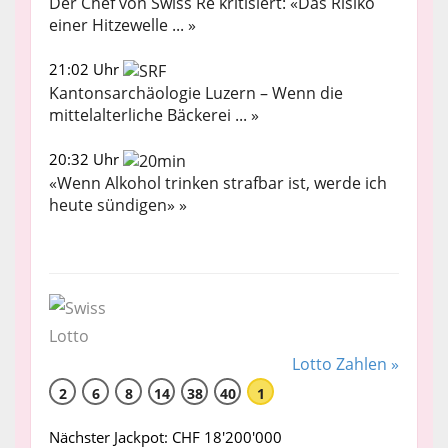
Der Chef von Swiss Re kritisiert: «Das Risiko
einer Hitzewelle ... »
21:02 Uhr
Kantonsarchäologie Luzern – Wenn die
mittelalterliche Bäckerei ... »
20:32 Uhr
«Wenn Alkohol trinken strafbar ist, werde ich
heute sündigen» »
Lotto Zahlen »
2
6
8
14
38
40
1
Nächster Jackpot: CHF 18'200'000