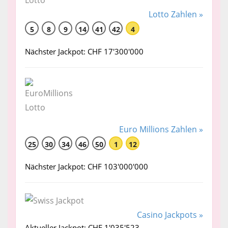
Lotto Zahlen »
5
8
9
14
41
42
4
Nächster Jackpot: CHF 17'300'000
Euro Millions Zahlen »
25
30
34
46
50
1
12
Nächster Jackpot: CHF 103'000'000
Casino Jackpots »
Aktueller Jackpot: CHF 1'035'523