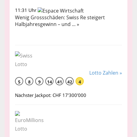
11:31 Uhr
Wenig Grossschäden: Swiss Re steigert
Halbjahresgewinn – und ... »
Lotto Zahlen »
5
8
9
14
41
42
4
Nächster Jackpot: CHF 17'300'000