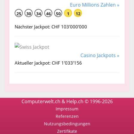
Euro Millions Zahlen »
25
30
34
46
50
1
12
Nächster Jackpot: CHF 103'000'000
Casino Jackpots »
Aktueller Jackpot: CHF 1'033'156
Computerwelt.ch & Help.ch © 1996-2026
Impressum
Referenzen
Nutzungsbedingungen
Zertifikate