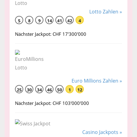
Lotto Zahlen »
5
8
9
14
41
42
4
Nächster Jackpot: CHF 17'300'000
Euro Millions Zahlen »
25
30
34
46
50
1
12
Nächster Jackpot: CHF 103'000'000
Casino Jackpots »