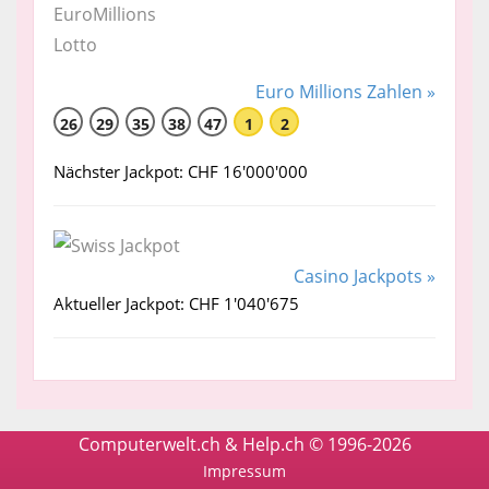
Euro Millions Zahlen »
26
29
35
38
47
1
2
Nächster Jackpot: CHF 16'000'000
Casino Jackpots »
Aktueller Jackpot: CHF 1'040'675
Computerwelt.ch & Help.ch © 1996-2026
Impressum