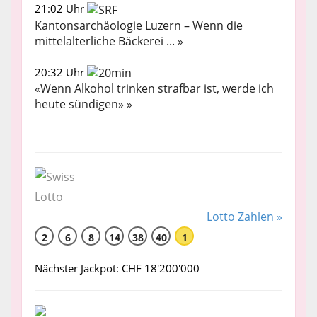
21:02 Uhr
Kantonsarchäologie Luzern – Wenn die
mittelalterliche Bäckerei ... »
20:32 Uhr
«Wenn Alkohol trinken strafbar ist, werde ich
heute sündigen» »
Lotto Zahlen »
2
6
8
14
38
40
1
Nächster Jackpot: CHF 18'200'000