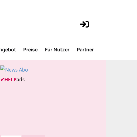
ngebot
Preise
Für Nutzer
Partner
✔
HELP
ads