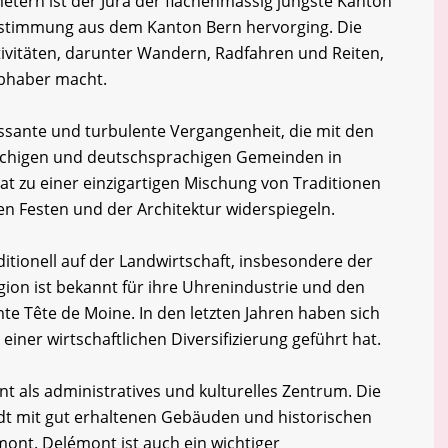
etern ist der Jura der flächenmässig jüngste Kanton
abstimmung aus dem Kanton Bern hervorging. Die
tivitäten, darunter Wandern, Radfahren und Reiten,
iebhaber macht.
essante und turbulente Vergangenheit, die mit den
chigen und deutschsprachigen Gemeinden in
 hat zu einer einzigartigen Mischung von Traditionen
len Festen und der Architektur widerspiegeln.
ditionell auf der Landwirtschaft, insbesondere der
gion ist bekannt für ihre Uhrenindustrie und den
e Tête de Moine. In den letzten Jahren haben sich
einer wirtschaftlichen Diversifizierung geführt hat.
t als administratives und kulturelles Zentrum. Die
adt mit gut erhaltenen Gebäuden und historischen
ont. Delémont ist auch ein wichtiger