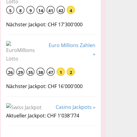
5
8
9
14
41
42
4
Nächster Jackpot: CHF 17'300'000
Euro Millions Zahlen
»
26
29
35
38
47
1
2
Nächster Jackpot: CHF 16'000'000
Casino Jackpots »
Aktueller Jackpot: CHF 1'038'774