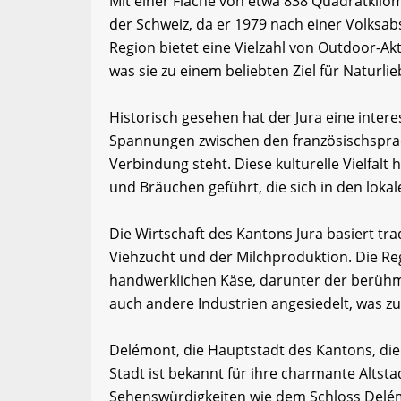
Mit einer Fläche von etwa 838 Quadratkilom
der Schweiz, da er 1979 nach einer Volks
Region bietet eine Vielzahl von Outdoor-Ak
was sie zu einem beliebten Ziel für Naturl
Historisch gesehen hat der Jura eine inter
Spannungen zwischen den französischspra
Verbindung steht. Diese kulturelle Vielfalt
und Bräuchen geführt, die sich in den loka
Die Wirtschaft des Kantons Jura basiert tra
Viehzucht und der Milchproduktion. Die Re
handwerklichen Käse, darunter der berühmt
auch andere Industrien angesiedelt, was zu 
Delémont, die Hauptstadt des Kantons, dien
Stadt ist bekannt für ihre charmante Altst
Sehenswürdigkeiten wie dem Schloss Delém