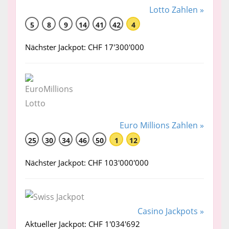
Lotto Zahlen »
5
8
9
14
41
42
4
Nächster Jackpot: CHF 17'300'000
Euro Millions Zahlen »
25
30
34
46
50
1
12
Nächster Jackpot: CHF 103'000'000
Casino Jackpots »
Aktueller Jackpot: CHF 1'034'692