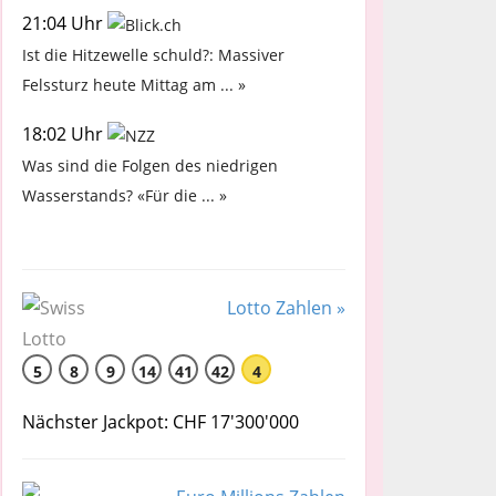
21:04 Uhr
Ist die Hitzewelle schuld?: Massiver
Felssturz heute Mittag am ... »
18:02 Uhr
Was sind die Folgen des niedrigen
Wasserstands? «Für die ... »
Lotto Zahlen »
5
8
9
14
41
42
4
Nächster Jackpot: CHF 17'300'000