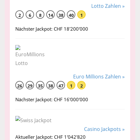
Lotto Zahlen »
2
6
8
14
38
40
1
Nächster Jackpot: CHF 18'200'000
Euro Millions Zahlen »
26
29
35
38
47
1
2
Nächster Jackpot: CHF 16'000'000
Casino Jackpots »
Aktueller Jackpot: CHF 1'042'820