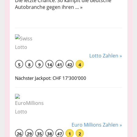
Die letzte Chance: So kämpft die deutsche
Autobranche gegen ihren ... »
Lotto Zahlen »
5
8
9
14
41
42
4
Nächster Jackpot: CHF 17'300'000
Euro Millions Zahlen »
26
29
35
38
47
1
2