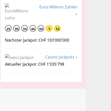
Euro Millions Zahlen
»
25
30
34
46
50
1
12
Nächster Jackpot: CHF 103'000'000
Casino Jackpots »
Aktueller Jackpot: CHF 1'035'798