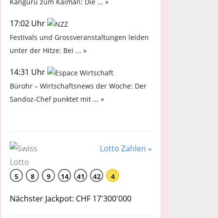
Känguru zum Kaiman: Die ... »
17:02 Uhr
Festivals und Grossveranstaltungen leiden
unter der Hitze: Bei ... »
14:31 Uhr
Bürohr – Wirtschaftsnews der Woche: Der
Sandoz-Chef punktet mit ... »
Lotto Zahlen »
5
8
9
14
41
42
4
Nächster Jackpot: CHF 17'300'000