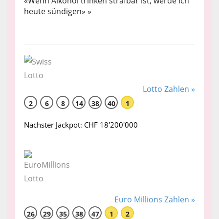
«Wenn Alkohol trinken strafbar ist, werde ich
heute sündigen» »
Lotto Zahlen »
2
6
8
14
38
40
1
Nächster Jackpot: CHF 18'200'000
Euro Millions Zahlen »
26
29
35
38
47
1
2