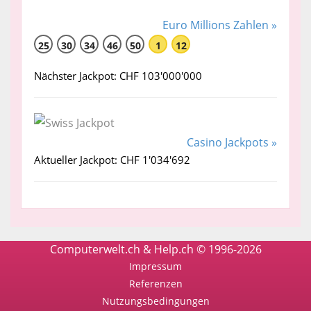
Euro Millions Zahlen »
25
30
34
46
50
1
12
Nächster Jackpot: CHF 103'000'000
Casino Jackpots »
Aktueller Jackpot: CHF 1'034'692
Computerwelt.ch & Help.ch © 1996-2026
Impressum
Referenzen
Nutzungsbedingungen