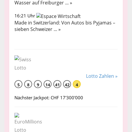
Wasser auf Freiburger ... »
16:21 Uhr
Made in Switzerland: Von Autos bis Pyjamas –
sieben Schweizer ... »
Lotto Zahlen »
5
8
9
14
41
42
4
Nächster Jackpot: CHF 17'300'000