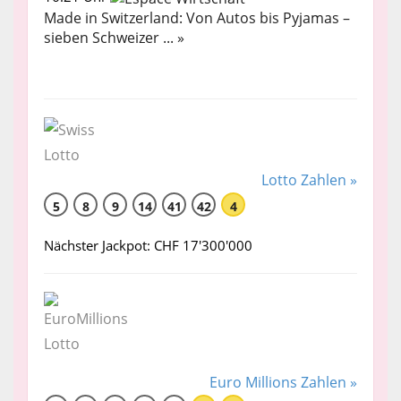
Made in Switzerland: Von Autos bis Pyjamas –
sieben Schweizer ... »
Lotto Zahlen »
5
8
9
14
41
42
4
Nächster Jackpot: CHF 17'300'000
Euro Millions Zahlen »