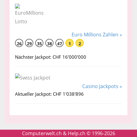
Euro Millions Zahlen »
26
29
35
38
47
1
2
Nächster Jackpot: CHF 16'000'000
Casino Jackpots »
Aktueller Jackpot: CHF 1'038'896
Computerwelt.ch & Help.ch © 1996-2026