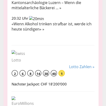
Kantonsarchäologie Luzern – Wenn die
mittelalterliche Bäckerei ... »
20:32 Uhr
«Wenn Alkohol trinken strafbar ist, werde ich
heute sündigen» »
Lotto Zahlen »
2
6
8
14
38
40
1
Nächster Jackpot: CHF 18'200'000