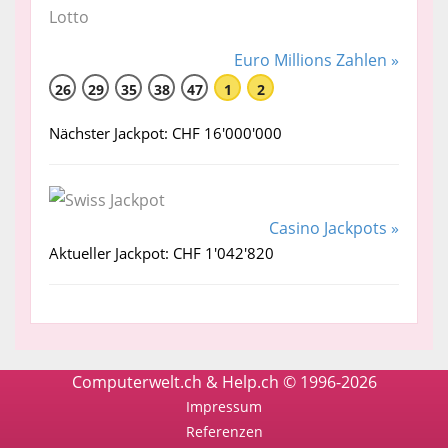
Euro Millions Zahlen »
26
29
35
38
47
1
2
Nächster Jackpot: CHF 16'000'000
Casino Jackpots »
Aktueller Jackpot: CHF 1'042'820
Computerwelt.ch & Help.ch © 1996-2026
Impressum
Referenzen