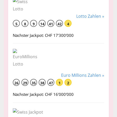
Lotto Zahlen »
5
8
9
14
41
42
4
Nächster Jackpot: CHF 17'300'000
Euro Millions Zahlen »
26
29
35
38
47
1
2
Nächster Jackpot: CHF 16'000'000