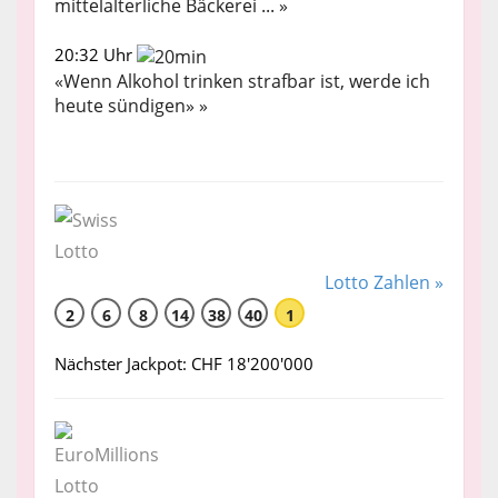
mittelalterliche Bäckerei ... »
20:32 Uhr
«Wenn Alkohol trinken strafbar ist, werde ich
heute sündigen» »
Lotto Zahlen »
2
6
8
14
38
40
1
Nächster Jackpot: CHF 18'200'000