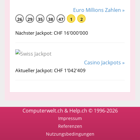
Euro Millions Zahlen »
26
29
35
38
47
1
2
Nächster Jackpot: CHF 16'000'000
Casino Jackpots »
Aktueller Jackpot: CHF 1'042'409
Computerwelt.ch & Help.ch © 1996-2026
Impressum
Referenzen
Nutzungsbedingungen