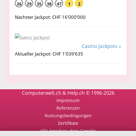
26
29
35
38
47
1
2
Nächster Jackpot: CHF 16'000'000
Casino Jackpots »
Aktueller Jackpot: CHF 1'039'635
Computerwelt.ch & Help.ch © 1996-2026
Impressum
Referenzen
Nutzungsbedingungen
Zertifikate
Alle Angaben ohne Gewähr