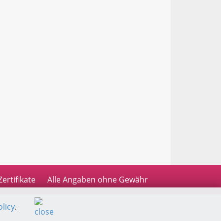
Zertifikate
Alle Angaben ohne Gewähr
licy
.