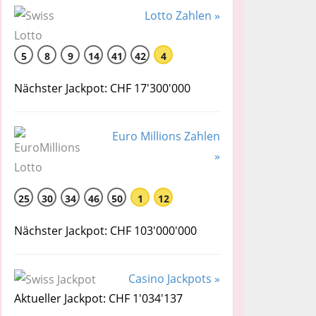
Lotto Zahlen »
5
8
9
14
41
42
4
Nächster Jackpot: CHF 17'300'000
Euro Millions Zahlen
»
25
30
34
46
50
1
12
Nächster Jackpot: CHF 103'000'000
Casino Jackpots »
Aktueller Jackpot: CHF 1'034'137