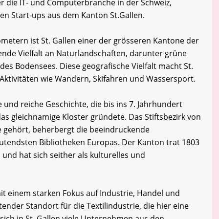
r die IT- und Computerbranche in der Schweiz,
en Start-ups aus dem Kanton St.Gallen.
ometern ist St. Gallen einer der grösseren Kantone der
ende Vielfalt an Naturlandschaften, darunter grüne
 des Bodensees. Diese geografische Vielfalt macht St.
-Aktivitäten wie Wandern, Skifahren und Wassersport.
e und reiche Geschichte, die bis ins 7. Jahrhundert
das gleichnamige Kloster gründete. Das Stiftsbezirk von
e gehört, beherbergt die beeindruckende
deutendsten Bibliotheken Europas. Der Kanton trat 1803
und hat sich seither als kulturelles und
, mit einem starken Fokus auf Industrie, Handel und
ender Standort für die Textilindustrie, die hier eine
sich in St. Gallen viele Unternehmen aus den