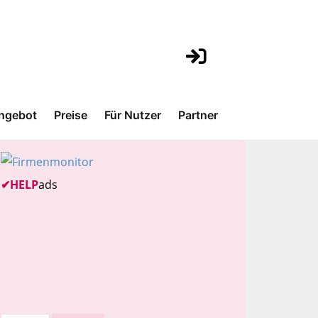
ngebot
Preise
Für Nutzer
Partner
✔
HELP
ads