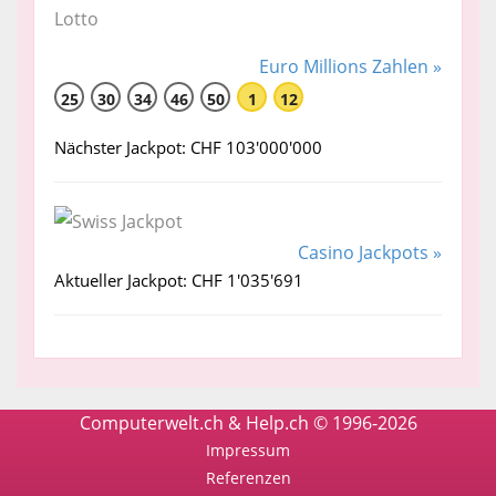
Euro Millions Zahlen »
25
30
34
46
50
1
12
Nächster Jackpot: CHF 103'000'000
Casino Jackpots »
Aktueller Jackpot: CHF 1'035'691
Computerwelt.ch & Help.ch © 1996-2026
Impressum
Referenzen