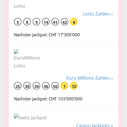
Lotto Zahlen »
5
8
9
14
41
42
4
Nächster Jackpot: CHF 17'300'000
Euro Millions Zahlen »
25
30
34
46
50
1
12
Nächster Jackpot: CHF 103'000'000
Casino Jackpots »