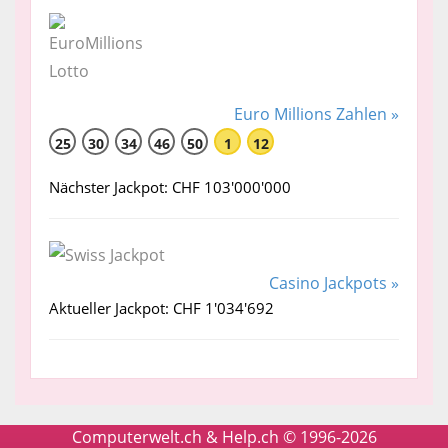
Euro Millions Zahlen »
25
30
34
46
50
1
12
Nächster Jackpot: CHF 103'000'000
Casino Jackpots »
Aktueller Jackpot: CHF 1'034'692
Computerwelt.ch & Help.ch © 1996-2026