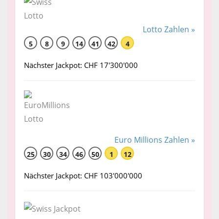
Lotto Zahlen »
5
8
9
14
41
42
4
Nächster Jackpot: CHF 17'300'000
Euro Millions Zahlen »
25
30
34
46
50
1
12
Nächster Jackpot: CHF 103'000'000