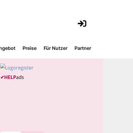
ngebot
Preise
Für Nutzer
Partner
✔
HELP
ads