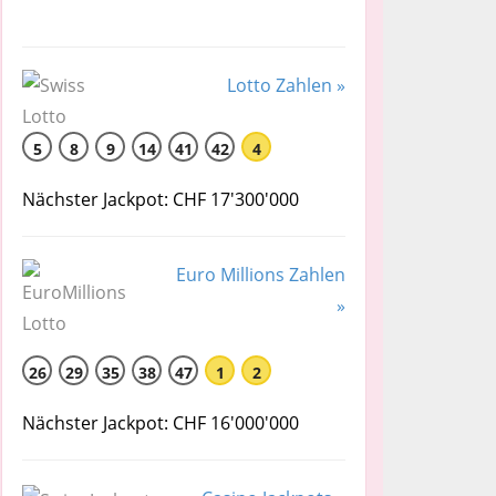
Lotto Zahlen »
5
8
9
14
41
42
4
Nächster Jackpot: CHF 17'300'000
Euro Millions Zahlen
»
26
29
35
38
47
1
2
Nächster Jackpot: CHF 16'000'000