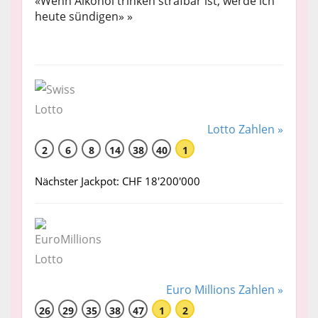
«Wenn Alkohol trinken strafbar ist, werde ich
heute sündigen» »
Lotto Zahlen »
2
6
8
14
38
40
1
Nächster Jackpot: CHF 18'200'000
Euro Millions Zahlen »
26
29
35
38
47
1
2