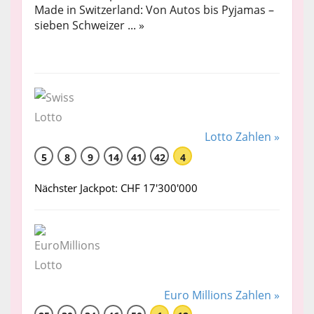
Made in Switzerland: Von Autos bis Pyjamas –
sieben Schweizer ... »
Lotto Zahlen »
5
8
9
14
41
42
4
Nächster Jackpot: CHF 17'300'000
Euro Millions Zahlen »