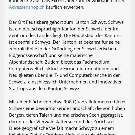
können Sie auch als Excel-Datei zum Downloaden im
Adressenshop.ch
käuflich erwerben.
Der Ort Feusisberg gehört zum Kanton Schwyz. Schwyz
ist ein deutschsprachiger Kanton der Schweiz, der im
Zentrum des Landes liegt. Die Hauptstadt des Kantons
ist ebenfalls Schwyz. Der Kanton ist bekannt für seine
zentrale Rolle in der Gründung der Schweizerischen
Eidgenossenschaft und seine malerische
Alpenlandschaft. Zudem bietet das Fachmedium
Computerwelt.ch aktuelle Firmen-Informationen und
Neuigkeiten über die IT- und Computerbranche in der
Schweiz, einschliesslich Unternehmen und innovativen
Start-ups aus dem Kanton Schwyz.
Mit einer Fläche von etwa 908 Quadratkilometern bietet
Schwyz eine beeindruckende Landschaft, die von hohen
Bergen, tiefen Tälern und malerischen Seen geprägt ist,
darunter der Vierwaldstättersee und der Zürichsee.
Diese geografische Vielfalt macht Schwyz zu einem
beliebten Ziel für Outdoor-Aktivitäten wie Wandern,