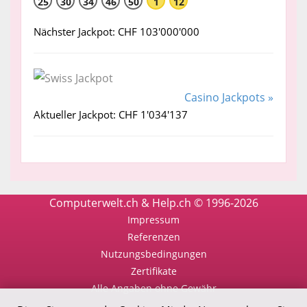
25
30
34
46
50
1
12
Nächster Jackpot: CHF 103'000'000
Casino Jackpots »
Aktueller Jackpot: CHF 1'034'137
Computerwelt.ch & Help.ch © 1996-2026
Impressum
Referenzen
Nutzungsbedingungen
Zertifikate
Alle Angaben ohne Gewähr