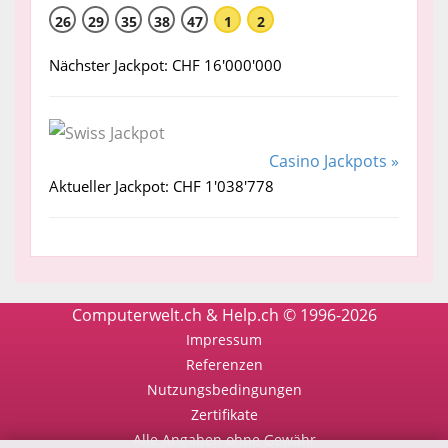
26
29
35
38
47
1
2
Nächster Jackpot: CHF 16'000'000
Casino Jackpots »
Aktueller Jackpot: CHF 1'038'778
Computerwelt.ch & Help.ch © 1996-2026
Impressum
Referenzen
Nutzungsbedingungen
Zertifikate
Alle Angaben ohne Gewähr