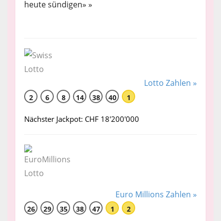
heute sündigen» »
Lotto Zahlen »
2
6
8
14
38
40
1
Nächster Jackpot: CHF 18'200'000
Euro Millions Zahlen »
26
29
35
38
47
1
2