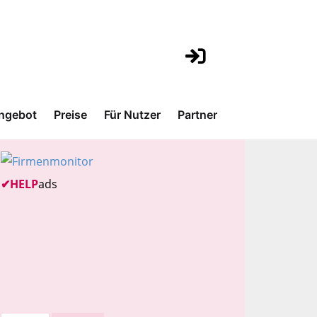
ngebot
Preise
Für Nutzer
Partner
✔
HELP
ads