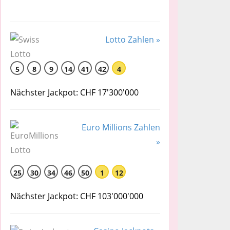
Lotto Zahlen »
5
8
9
14
41
42
4
Nächster Jackpot: CHF 17'300'000
Euro Millions Zahlen
»
25
30
34
46
50
1
12
Nächster Jackpot: CHF 103'000'000