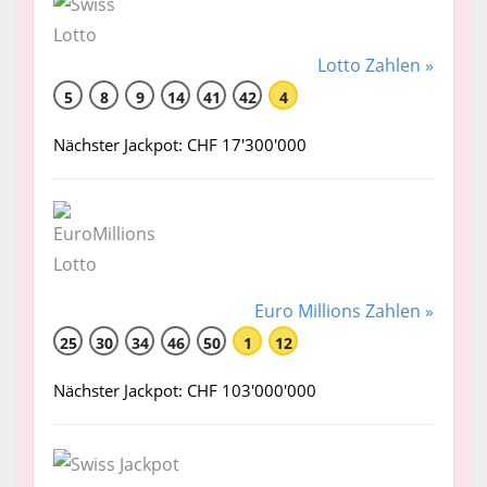
Lotto Zahlen »
5
8
9
14
41
42
4
Nächster Jackpot: CHF 17'300'000
Euro Millions Zahlen »
25
30
34
46
50
1
12
Nächster Jackpot: CHF 103'000'000