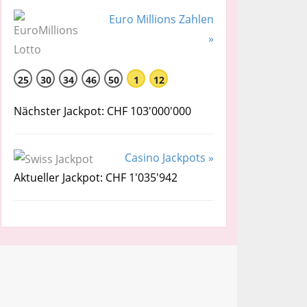
Euro Millions Zahlen
»
25
30
34
46
50
1
12
Nächster Jackpot: CHF 103'000'000
Casino Jackpots »
Aktueller Jackpot: CHF 1'035'942