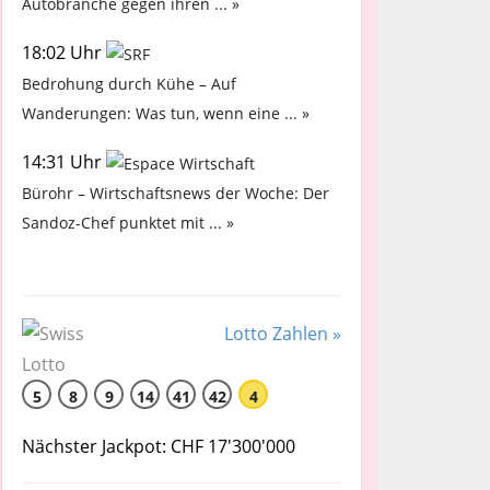
Autobranche gegen ihren ... »
18:02 Uhr
Bedrohung durch Kühe – Auf
Wanderungen: Was tun, wenn eine ... »
14:31 Uhr
Bürohr – Wirtschaftsnews der Woche: Der
Sandoz-Chef punktet mit ... »
Lotto Zahlen »
5
8
9
14
41
42
4
Nächster Jackpot: CHF 17'300'000