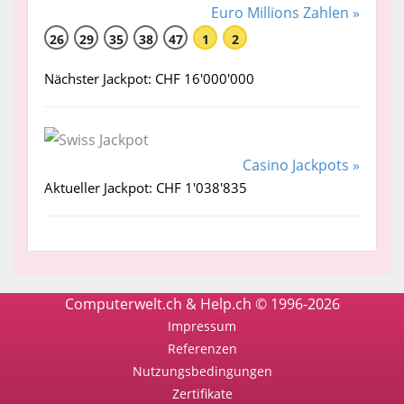
Euro Millions Zahlen »
26
29
35
38
47
1
2
Nächster Jackpot: CHF 16'000'000
Casino Jackpots »
Aktueller Jackpot: CHF 1'038'835
Computerwelt.ch & Help.ch © 1996-2026
Impressum
Referenzen
Nutzungsbedingungen
Zertifikate