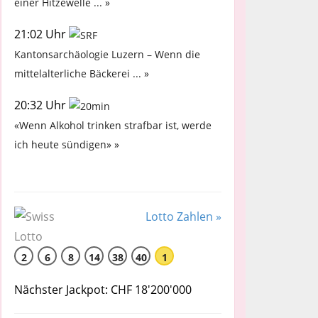
einer Hitzewelle ... »
21:02 Uhr
Kantonsarchäologie Luzern – Wenn die
mittelalterliche Bäckerei ... »
20:32 Uhr
«Wenn Alkohol trinken strafbar ist, werde
ich heute sündigen» »
Lotto Zahlen »
2
6
8
14
38
40
1
Nächster Jackpot: CHF 18'200'000