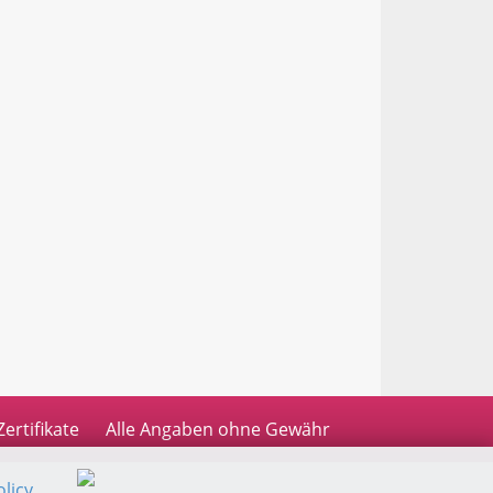
Zertifikate
Alle Angaben ohne Gewähr
licy
.