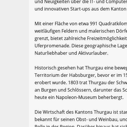
und Neuigkeiten über die IT- und Computer
und innovativen Start-ups aus dem Kanton
Mit einer Fläche von etwa 991 Quadratkilom
weitläufigen Feldern und malerischen Dörf
grenzt, bietet zahlreiche Freizeitmöglichk
Uferpromenade. Diese geographische Lage 
Naturliebhaber und Aktivurlauber.
Historisch gesehen hat Thurgau eine beweg
Territorium der Habsburger, bevor er im 1
erobert wurde. 1803 trat Thurgau der Schwe
an Burgen und Schlössern, darunter das Sc
heute ein Napoleon-Museum beherbergt.
Die Wirtschaft des Kantons Thurgau ist sta
bekannt für seinen Obst- und Weinbau, und
Rolle in der Region. Darüber hinaus hat sic