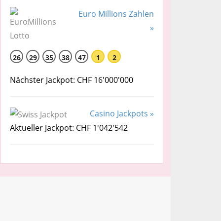
Euro Millions Zahlen
»
26
29
35
38
47
1
2
Nächster Jackpot: CHF 16'000'000
Casino Jackpots »
Aktueller Jackpot: CHF 1'042'542