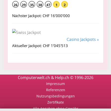
26
29
35
38
47
1
2
Nächster Jackpot: CHF 16'000'000
Casino Jackpots »
Aktueller Jackpot: CHF 1'045'513
Computerwelt.ch & Help.ch © 1996-2026
Impressum
Referenzen
Nutzungsbedingungen
Zertifikate
Alle Angaben ohne Gewähr