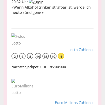
20:32 Uhr
«Wenn Alkohol trinken strafbar ist, werde ich
heute sündigen» »
Lotto Zahlen »
2
6
8
14
38
40
1
Nächster Jackpot: CHF 18'200'000
Euro Millions Zahlen »