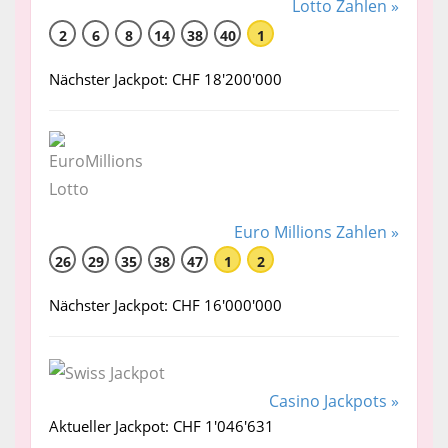
Lotto Zahlen »
2
6
8
14
38
40
1
Nächster Jackpot: CHF 18'200'000
Euro Millions Zahlen »
26
29
35
38
47
1
2
Nächster Jackpot: CHF 16'000'000
Casino Jackpots »
Aktueller Jackpot: CHF 1'046'631