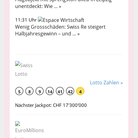
unentdeckt: Wie ... »
11:31 Uhr
Wenig Grossschäden: Swiss Re steigert
Halbjahresgewinn – und ... »
Lotto Zahlen »
5
8
9
14
41
42
4
Nächster Jackpot: CHF 17'300'000