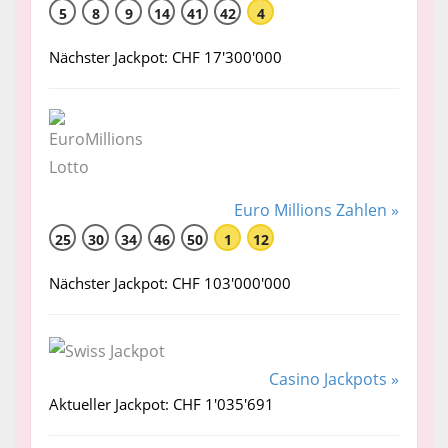
5
8
9
14
41
42
4
Nächster Jackpot: CHF 17'300'000
Euro Millions Zahlen »
25
30
34
46
50
1
12
Nächster Jackpot: CHF 103'000'000
Casino Jackpots »
Aktueller Jackpot: CHF 1'035'691