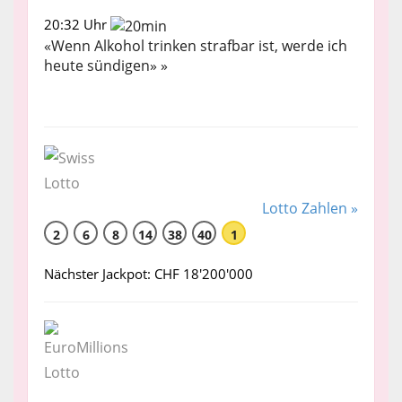
20:32 Uhr
«Wenn Alkohol trinken strafbar ist, werde ich
heute sündigen» »
Lotto Zahlen »
2
6
8
14
38
40
1
Nächster Jackpot: CHF 18'200'000