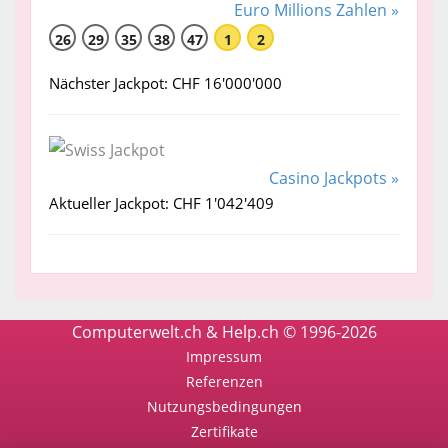
Euro Millions Zahlen »
26
29
35
38
47
1
2
Nächster Jackpot: CHF 16'000'000
Casino Jackpots »
Aktueller Jackpot: CHF 1'042'409
Computerwelt.ch & Help.ch © 1996-2026
Impressum
Referenzen
Nutzungsbedingungen
Zertifikate