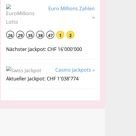
Euro Millions Zahlen
»
26
29
35
38
47
1
2
Nächster Jackpot: CHF 16'000'000
Casino Jackpots »
Aktueller Jackpot: CHF 1'038'774