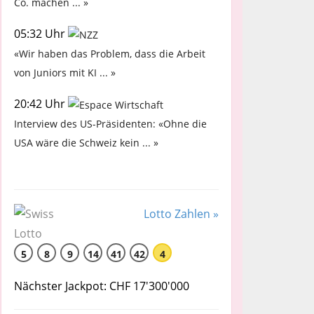
Co. machen ... »
05:32 Uhr
«Wir haben das Problem, dass die Arbeit
von Juniors mit KI ... »
20:42 Uhr
Interview des US-Präsidenten: «Ohne die
USA wäre die Schweiz kein ... »
Lotto Zahlen »
5
8
9
14
41
42
4
Nächster Jackpot: CHF 17'300'000