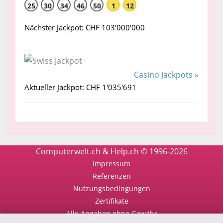
25
30
34
46
50
1
12
Nächster Jackpot: CHF 103'000'000
Casino Jackpots »
Aktueller Jackpot: CHF 1'035'691
Computerwelt.ch & Help.ch © 1996-2026
Impressum
Referenzen
Nutzungsbedingungen
Zertifikate
Alle Angaben ohne Gewähr