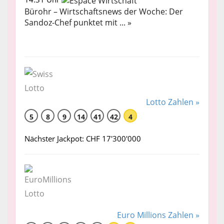
Bürohr – Wirtschaftsnews der Woche: Der
Sandoz-Chef punktet mit ... »
Lotto Zahlen »
5
8
9
14
41
42
4
Nächster Jackpot: CHF 17'300'000
Euro Millions Zahlen »