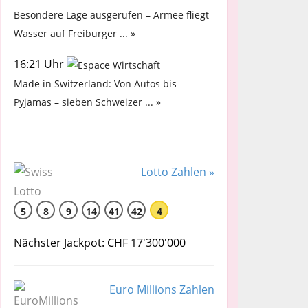
Besondere Lage ausgerufen – Armee fliegt
Wasser auf Freiburger ... »
16:21 Uhr
Made in Switzerland: Von Autos bis
Pyjamas – sieben Schweizer ... »
Lotto Zahlen »
5
8
9
14
41
42
4
Nächster Jackpot: CHF 17'300'000
Euro Millions Zahlen