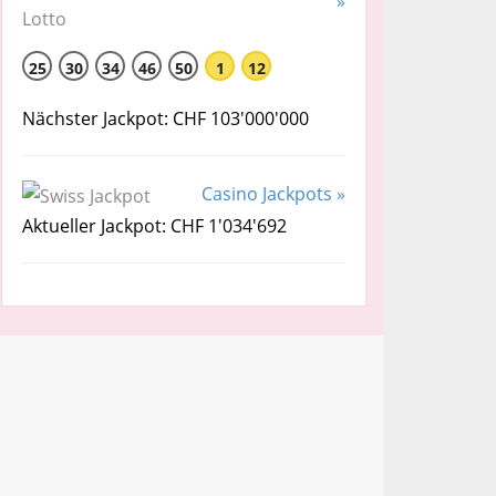
»
25
30
34
46
50
1
12
Nächster Jackpot: CHF 103'000'000
Casino Jackpots »
Aktueller Jackpot: CHF 1'034'692