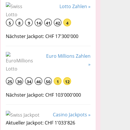
Lotto Zahlen »
5
8
9
14
41
42
4
Nächster Jackpot: CHF 17'300'000
Euro Millions Zahlen
»
25
30
34
46
50
1
12
Nächster Jackpot: CHF 103'000'000
Casino Jackpots »
Aktueller Jackpot: CHF 1'033'826