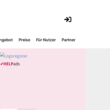
ngebot
Preise
Für Nutzer
Partner
✔
HELP
ads