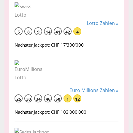
Lotto Zahlen »
5
8
9
14
41
42
4
Nächster Jackpot: CHF 17'300'000
Euro Millions Zahlen »
25
30
34
46
50
1
12
Nächster Jackpot: CHF 103'000'000