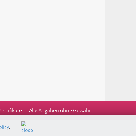
Zertifikate
Alle Angaben ohne Gewähr
licy
.