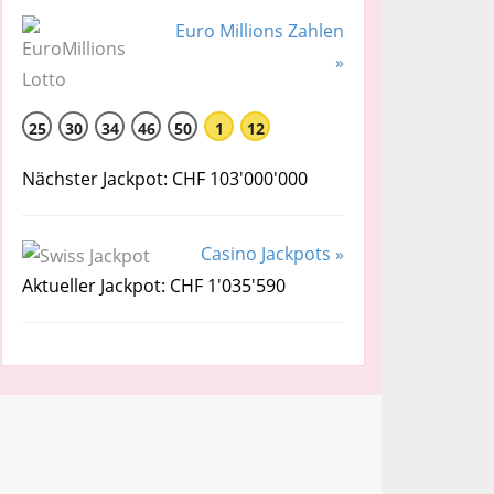
Euro Millions Zahlen
»
25
30
34
46
50
1
12
Nächster Jackpot: CHF 103'000'000
Casino Jackpots »
Aktueller Jackpot: CHF 1'035'590