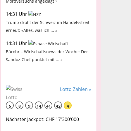
Mordversuchs angeklagt »
14:31 Uhr
Trump droht der Schweiz im Handelsstreit
erneut: «Alles, was ich ... »
14:31 Uhr
Bürohr – Wirtschaftsnews der Woche: Der
Sandoz-Chef punktet mit ... »
Lotto Zahlen »
5
8
9
14
41
42
4
Nächster Jackpot: CHF 17'300'000