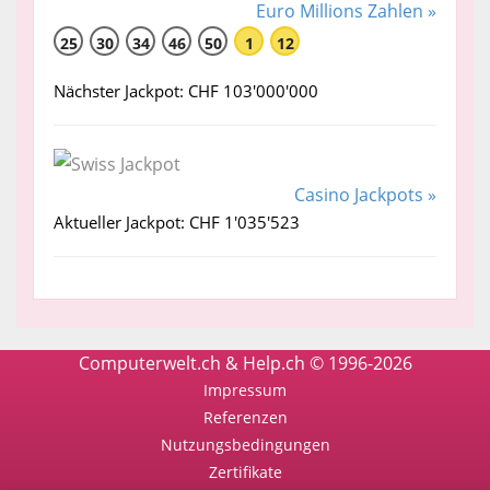
Euro Millions Zahlen »
25
30
34
46
50
1
12
Nächster Jackpot: CHF 103'000'000
Casino Jackpots »
Aktueller Jackpot: CHF 1'035'523
Computerwelt.ch & Help.ch © 1996-2026
Impressum
Referenzen
Nutzungsbedingungen
Zertifikate