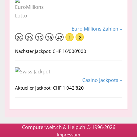
Euro Millions Zahlen »
26
29
35
38
47
1
2
Nächster Jackpot: CHF 16'000'000
Casino Jackpots »
Aktueller Jackpot: CHF 1'042'820
Computerwelt.ch & Help.ch © 1996-2026
Impressum