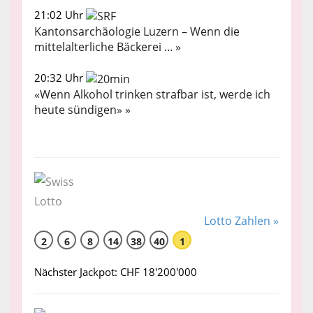
21:02 Uhr
Kantonsarchäologie Luzern – Wenn die
mittelalterliche Bäckerei ... »
20:32 Uhr
«Wenn Alkohol trinken strafbar ist, werde ich
heute sündigen» »
Lotto Zahlen »
2
6
8
14
38
40
1
Nächster Jackpot: CHF 18'200'000