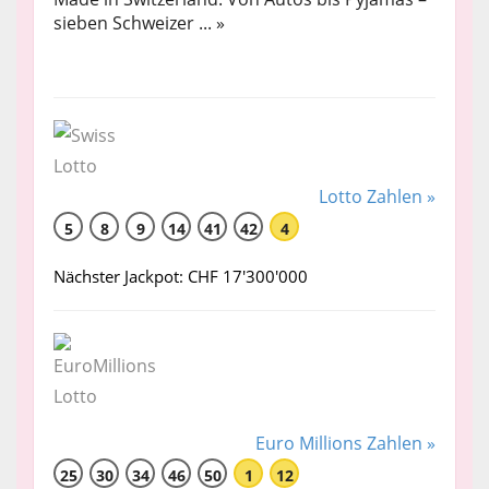
sieben Schweizer ... »
Lotto Zahlen »
5
8
9
14
41
42
4
Nächster Jackpot: CHF 17'300'000
Euro Millions Zahlen »
25
30
34
46
50
1
12