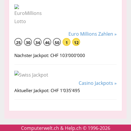
Euro Millions Zahlen »
25
30
34
46
50
1
12
Nächster Jackpot: CHF 103'000'000
Casino Jackpots »
Aktueller Jackpot: CHF 1'035'495
Computerwelt.ch & Help.ch © 1996-2026