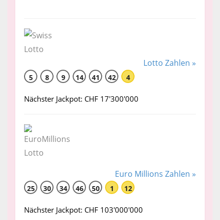
Lotto Zahlen »
5
8
9
14
41
42
4
Nächster Jackpot: CHF 17'300'000
Euro Millions Zahlen »
25
30
34
46
50
1
12
Nächster Jackpot: CHF 103'000'000